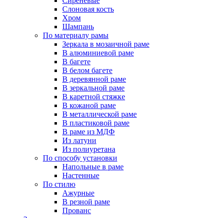
Сиреневые
Слоновая кость
Хром
Шампань
По материалу рамы
Зеркала в мозаичной раме
В алюминиевой раме
В багете
В белом багете
В деревянной раме
В зеркальной раме
В каретной стяжке
В кожаной раме
В металлической раме
В пластиковой раме
В раме из МДФ
Из латуни
Из полиуретана
По способу установки
Напольные в раме
Настенные
По стилю
Ажурные
В резной раме
Прованс