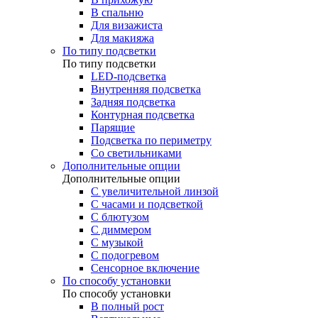
В спальню
Для визажиста
Для макияжа
По типу подсветки
По типу подсветки
LED-подсветка
Внутренняя подсветка
Задняя подсветка
Контурная подсветка
Парящие
Подсветка по периметру
Со светильниками
Дополнительные опции
Дополнительные опции
C увеличительной линзой
C часами и подсветкой
С блютузом
С диммером
С музыкой
С подогревом
Сенсорное включение
По способу установки
По способу установки
В полный рост