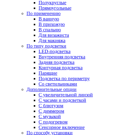
Полукруглые
Прямоугольные
По применению
В ванную
В прихожую
В спальню
Для визажиста
Для макияжа
По типу подсветки
LED-подсветка
Внутренняя подсветка
Задняя подсветка
Контурная подсветка
Парящие
Подсветка по периметру
Со светильниками
Дополнительные опции
C увеличительной линзой
C часами и подсветкой
С блютузом
С диммером
С музыкой
С подогревом
Сенсорное включение
По способу установки