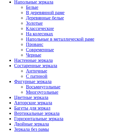
Напольные зеркала
Белые
В деревянной раме
Деревянные белые
Золотые
Классические
На колесиках
Напольные в металлической раме
Прованс
Современные
Черные
Настенные зеркала
Состаренные зеркала
Античные
С патиной
Фигурные зеркала
Восьмиугольные
Многоугольные
Цветные зеркала
Авторские зеркала
Багеты для зеркал
Вертикальные зеркала
Горизонтальные зеркала
Двойные зеркала
Зеркала без рамы