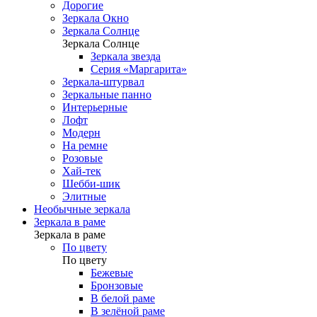
Дорогие
Зеркала Окно
Зеркала Солнце
Зеркала Солнце
Зеркала звезда
Серия «Маргарита»
Зеркала-штурвал
Зеркальные панно
Интерьерные
Лофт
Модерн
На ремне
Розовые
Хай-тек
Шебби-шик
Элитные
Необычные зеркала
Зеркала в раме
Зеркала в раме
По цвету
По цвету
Бежевые
Бронзовые
В белой раме
В зелёной раме