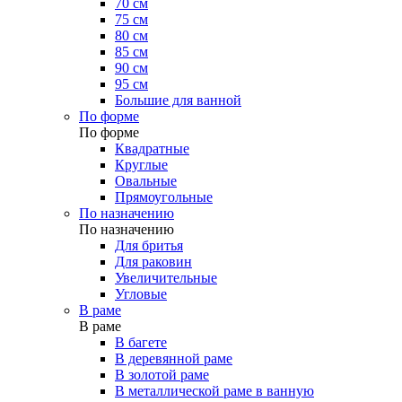
70 см
75 см
80 см
85 см
90 см
95 см
Большие для ванной
По форме
По форме
Квадратные
Круглые
Овальные
Прямоугольные
По назначению
По назначению
Для бритья
Для раковин
Увеличительные
Угловые
В раме
В раме
В багете
В деревянной раме
В золотой раме
В металлической раме в ванную