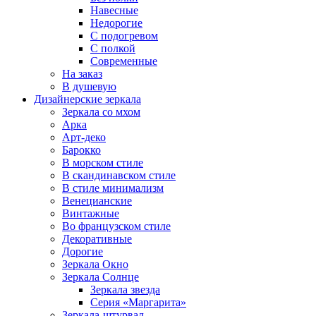
Навесные
Недорогие
С подогревом
С полкой
Современные
На заказ
В душевую
Дизайнерские зеркала
Зеркала со мхом
Арка
Арт-деко
Барокко
В морском стиле
В скандинавском стиле
В стиле минимализм
Венецианские
Винтажные
Во французском стиле
Декоративные
Дорогие
Зеркала Окно
Зеркала Солнце
Зеркала звезда
Серия «Маргарита»
Зеркала-штурвал