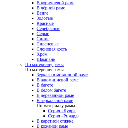
В коричневой раме
В чёрной раме
Венге
Золотые
Красные
Серебряные
Серые
Синие
Сиреневые
Слоновая кость
Хром
Шампань
По материалу рамы
По материалу рамы
Зеркала в мозаичной раме
В алюминиевой раме
В багете
В белом багете
В деревянной раме
В зеркальной раме
По материалу рамы
Серия «Лувр»
Серия «Ричард»
В каретной стяжке
В кожаной раме