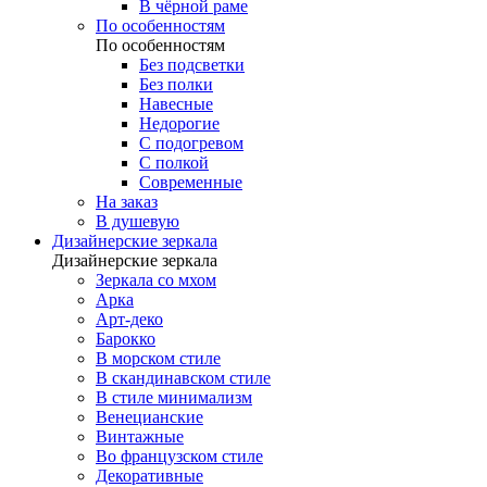
В чёрной раме
По особенностям
По особенностям
Без подсветки
Без полки
Навесные
Недорогие
С подогревом
С полкой
Современные
На заказ
В душевую
Дизайнерские зеркала
Дизайнерские зеркала
Зеркала со мхом
Арка
Арт-деко
Барокко
В морском стиле
В скандинавском стиле
В стиле минимализм
Венецианские
Винтажные
Во французском стиле
Декоративные