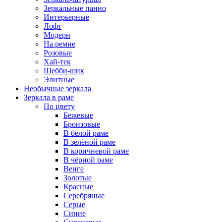
Зеркальные панно
Интерьерные
Лофт
Модерн
На ремне
Розовые
Хай-тек
Шебби-шик
Элитные
Необычные зеркала
Зеркала в раме
По цвету
Бежевые
Бронзовые
В белой раме
В зелёной раме
В коричневой раме
В чёрной раме
Венге
Золотые
Красные
Серебряные
Серые
Синие