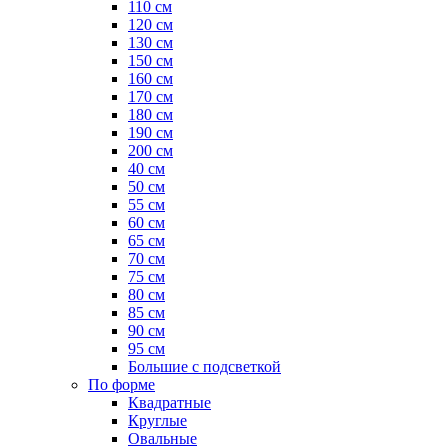
110 см
120 см
130 см
150 см
160 см
170 см
180 см
190 см
200 см
40 см
50 см
55 см
60 см
65 см
70 см
75 см
80 см
85 см
90 см
95 см
Большие с подсветкой
По форме
Квадратные
Круглые
Овальные