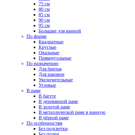
75 см
80 см
85 см
90 см
95 см
Большие для ванной
По форме
Квадратные
Круглые
Овальные
Прямоугольные
По назначению
Для бритья
Для раковин
Увеличительные
Угловые
В раме
В багете
В деревянной раме
В золотой раме
В металлической раме в ванную
В чёрной раме
По особенностям
Без подсветки
Без полки