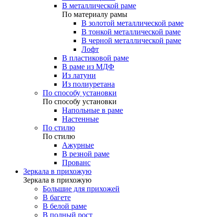
В металлической раме
По материалу рамы
В золотой металлической раме
В тонкой металлической раме
В черной металлической раме
Лофт
В пластиковой раме
В раме из МДФ
Из латуни
Из полиуретана
По способу установки
По способу установки
Напольные в раме
Настенные
По стилю
По стилю
Ажурные
В резной раме
Прованс
Зеркала в прихожую
Зеркала в прихожую
Большие для прихожей
В багете
В белой раме
В полный рост