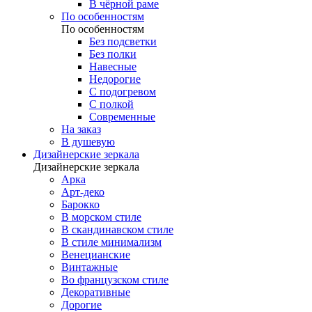
В чёрной раме
По особенностям
По особенностям
Без подсветки
Без полки
Навесные
Недорогие
С подогревом
С полкой
Современные
На заказ
В душевую
Дизайнерские зеркала
Дизайнерские зеркала
Арка
Арт-деко
Барокко
В морском стиле
В скандинавском стиле
В стиле минимализм
Венецианские
Винтажные
Во французском стиле
Декоративные
Дорогие