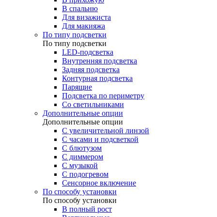
В спальню
Для визажиста
Для макияжа
По типу подсветки
По типу подсветки
LED-подсветка
Внутренняя подсветка
Задняя подсветка
Контурная подсветка
Парящие
Подсветка по периметру
Со светильниками
Дополнительные опции
Дополнительные опции
C увеличительной линзой
C часами и подсветкой
С блютузом
С диммером
С музыкой
С подогревом
Сенсорное включение
По способу установки
По способу установки
В полный рост