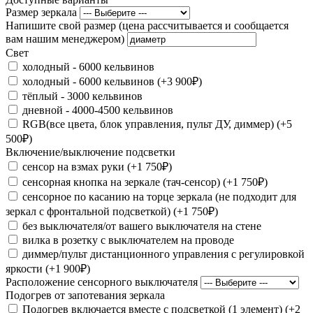
Размер зеркала
Напишите свой размер (цена рассчитывается и сообщается
вам нашим менеджером)
Свет
холодный - 6000 кельвинов
холодный - 6000 кельвинов
(+3 900₽)
тёплый - 3000 кельвинов
дневной - 4000-4500 кельвинов
RGB(все цвета, блок управления, пульт ДУ, диммер)
(+5
500₽)
Включение/выключение подсветки
сенсор на взмах руки
(+1 750₽)
сенсорная кнопка на зеркале (тач-сенсор)
(+1 750₽)
сенсорное по касанию на торце зеркала (не подходит для
зеркал с фронтальной подсветкой)
(+1 750₽)
без выключателя/от вашего выключателя на стене
вилка в розетку с выключателем на проводе
диммер/пульт дистанционного управления с регулировкой
яркости
(+1 900₽)
Расположение сенсорного выключателя
Подогрев от запотевания зеркала
Подогрев включается вместе с подсветкой (1 элемент)
(+2