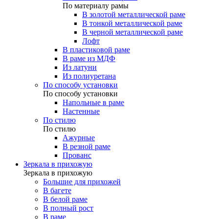
По материалу рамы
В золотой металлической раме
В тонкой металлической раме
В черной металлической раме
Лофт
В пластиковой раме
В раме из МДФ
Из латуни
Из полиуретана
По способу установки
По способу установки
Напольные в раме
Настенные
По стилю
По стилю
Ажурные
В резной раме
Прованс
Зеркала в прихожую
Зеркала в прихожую
Большие для прихожей
В багете
В белой раме
В полный рост
В раме