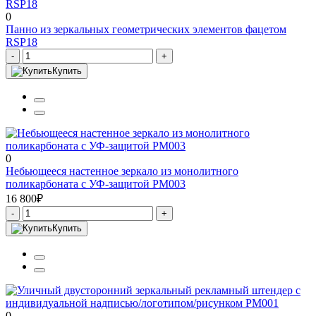
0
Панно из зеркальных геометрических элементов фацетом
RSP18
-
+
Купить
0
Небьющееся настенное зеркало из монолитного
поликарбоната с УФ-защитой PM003
16 800₽
-
+
Купить
0