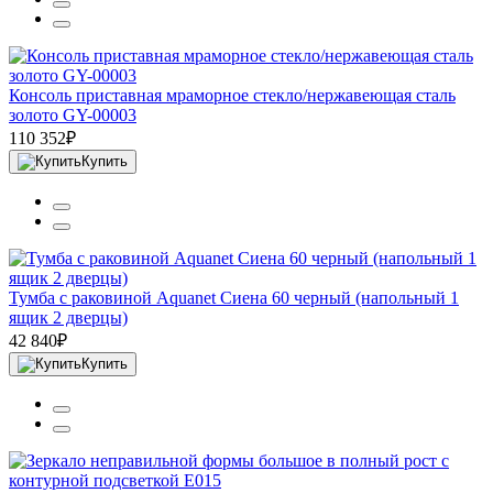
Консоль приставная мраморное стекло/нержавеющая сталь
золото GY-00003
110 352₽
Купить
Тумба с раковиной Aquanet Сиена 60 черный (напольный 1
ящик 2 дверцы)
42 840₽
Купить