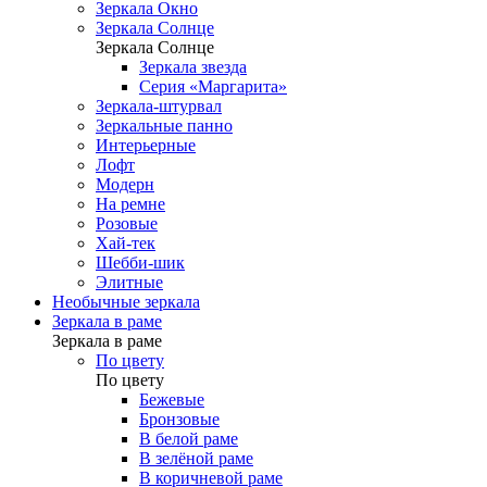
Зеркала Окно
Зеркала Солнце
Зеркала Солнце
Зеркала звезда
Серия «Маргарита»
Зеркала-штурвал
Зеркальные панно
Интерьерные
Лофт
Модерн
На ремне
Розовые
Хай-тек
Шебби-шик
Элитные
Необычные зеркала
Зеркала в раме
Зеркала в раме
По цвету
По цвету
Бежевые
Бронзовые
В белой раме
В зелёной раме
В коричневой раме