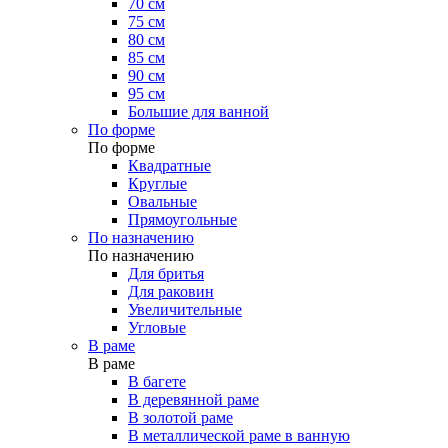
70 см
75 см
80 см
85 см
90 см
95 см
Большие для ванной
По форме
По форме
Квадратные
Круглые
Овальные
Прямоугольные
По назначению
По назначению
Для бритья
Для раковин
Увеличительные
Угловые
В раме
В раме
В багете
В деревянной раме
В золотой раме
В металлической раме в ванную