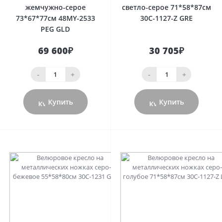
жемчужно-серое
светло-серое 71*58*87см
73*67*77см 48MY-2533
30C-1127-Z GRE
PEG GLD
69 600₽
30 705₽
-
+
-
+
Купить
Купить