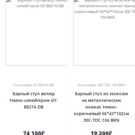
0
0
Код товара: GY-B8216-DB
Код товара: 30C-TDC-104 BRN
Барный стул велюр
Барный стул из экокожи
темно-синий/хром GY-
на металлических
B8216-DB
ножках темно-
коричневый 56*42*102см
30C-TDC-104 BRN
74 100₽
19 200₽