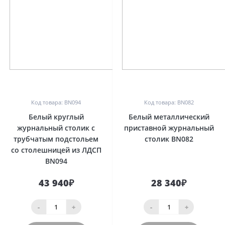
0
0
Код товара: BN094
Код товара: BN082
Белый круглый
Белый металлический
журнальный столик с
приставной журнальный
трубчатым подстольем
столик BN082
со столешницей из ЛДСП
BN094
43 940₽
28 340₽
-
+
-
+