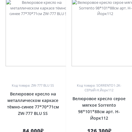
0
0
Код товара: ZW-777 BLU SS
Код товара: SORRENTO1-2K-
СЕРЫЙ-Н.Йорк112
Велюровое кресло на
Велюровое кресло серое
металлическом каркасе
мягкое Sorrento
тёмно-синее 77*70*71см
98*101*88см арт. Н-
ZW-777 BLU SS
Йорк112
84 000₽
126 300₽