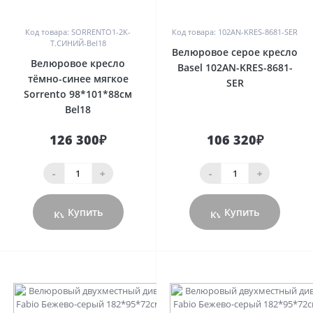
0
0
Код товара: SORRENTO1-2K-
Код товара: 102AN-KRES-8681-SER
Т.СИНИЙ-Bel18
Велюровое серое кресло
Велюровое кресло
Basel 102AN-KRES-8681-
тёмно-синее мягкое
SER
Sorrento 98*101*88см
Bel18
126 300₽
106 320₽
-
+
-
+
Купить
Купить