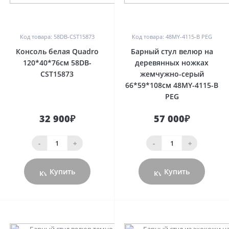
0
0
Код товара: 58DB-CST15873
Код товара: 48MY-4115-B PEG
Консоль белая Quadro
Барный стул велюр на
120*40*76см 58DB-
деревянных ножках
CST15873
жемчужно-серый
66*59*108см 48MY-4115-B
PEG
32 900₽
57 000₽
-
+
-
+
Купить
Купить