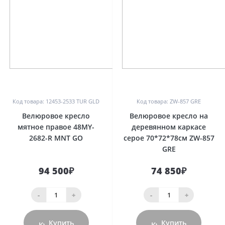
0
0
Код товара: 12453-2533 TUR GLD
Код товара: ZW-857 GRE
Велюровое кресло
Велюровое кресло на
мятное правое 48MY-
деревянном каркасе
2682-R MNT GO
серое 70*72*78см ZW-857
GRE
94 500₽
74 850₽
-
+
-
+
Купить
Купить