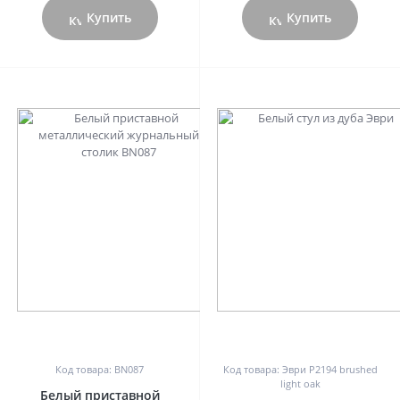
Купить
Купить
0
0
Код товара: BN087
Код товара: Эври P2194 brushed
light oak
Белый приставной